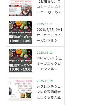
【お知らせ】コ
コシーズンズオ
ーナー むっちゃ
ん テレビ出…
2025.10.11
2026/8/15【土】
オーガニックビ
ーガンマルシ
ェ．開…
2025.09.13
2025/9/20【(土)】
オーガニックビ
ーガンマルシ
ェ…
2025.03.19
元フレンチシェ
フの食育講師☆
江口そらさん監
修 春野菜レ