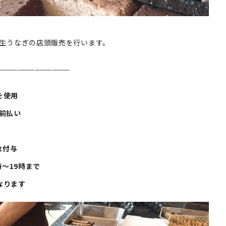
立て生うなぎの店頭販売を行います。
————————————
を使用
金前払い
t付与
時～19時まで
なります