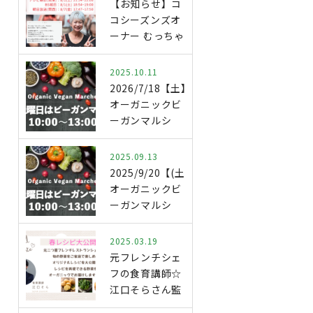
【お知らせ】コ
コシーズンズオ
ーナー むっちゃ
ん テレビ出…
2025.10.11
2026/7/18【土】
オーガニックビ
ーガンマルシ
ェ．開…
2025.09.13
2025/9/20【(土)】
オーガニックビ
ーガンマルシ
ェ…
2025.03.19
元フレンチシェ
フの食育講師☆
江口そらさん監
修 春野菜レ