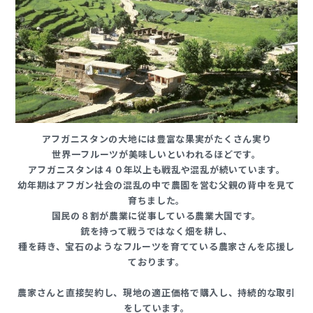
アフガニスタンの⼤地には豊富な果実がたくさん実り
世界⼀フルーツが美味しいといわれるほどです。
アフガニスタンは４０年以上も戦乱や混乱が続いています。
幼年期はアフガン社会の混乱の中で農園を営む⽗親の背中を⾒て
育ちました。
国⺠の８割が農業に従事している農業⼤国です。
銃を持って戦うではなく畑を耕し、
種を蒔き、宝⽯のようなフルーツを育てている農家さんを応援し
ております。
農家さんと直接契約し、現地の適正価格で購⼊し、持続的な取引
をしています。